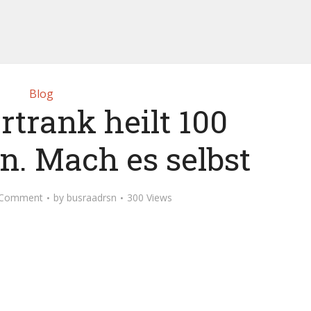
Blog
rtrank heilt 100
n. Mach es selbst
 Comment
by
busraadrsn
300 Views