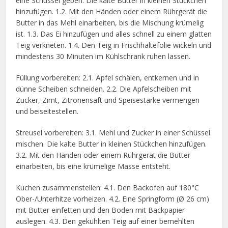
eine Schüssel geben. Die kalte Butter in kleinen Stückchen
hinzufügen. 1.2. Mit den Händen oder einem Rührgerät die
Butter in das Mehl einarbeiten, bis die Mischung krümelig
ist. 1.3. Das Ei hinzufügen und alles schnell zu einem glatten
Teig verkneten. 1.4. Den Teig in Frischhaltefolie wickeln und
mindestens 30 Minuten im Kühlschrank ruhen lassen.
Füllung vorbereiten: 2.1. Äpfel schälen, entkernen und in
dünne Scheiben schneiden. 2.2. Die Apfelscheiben mit
Zucker, Zimt, Zitronensaft und Speisestärke vermengen
und beiseitestellen.
Streusel vorbereiten: 3.1. Mehl und Zucker in einer Schüssel
mischen. Die kalte Butter in kleinen Stückchen hinzufügen.
3.2. Mit den Händen oder einem Rührgerät die Butter
einarbeiten, bis eine krümelige Masse entsteht.
Kuchen zusammenstellen: 4.1. Den Backofen auf 180°C
Ober-/Unterhitze vorheizen. 4.2. Eine Springform (Ø 26 cm)
mit Butter einfetten und den Boden mit Backpapier
auslegen. 4.3. Den gekühlten Teig auf einer bemehlten