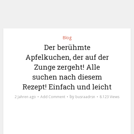
Blog
Der berühmte
Apfelkuchen, der auf der
Zunge zergeht! Alle
suchen nach diesem
Rezept! Einfach und leicht
by
2 Jahren ago
Add Comment
busraadrsn
8.123 Views