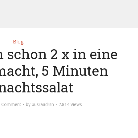
Blog
 schon 2 x in eine
acht, 5 Minuten
achtssalat
d Comment
by
busraadrsn
2.814 Views