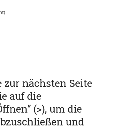
ht)
e zur nächsten Seite
ie auf die
ffnen“ (>), um die
abzuschließen und