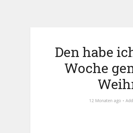
Den habe ich
Woche gem
Weihn
12 Monaten ago
Ad