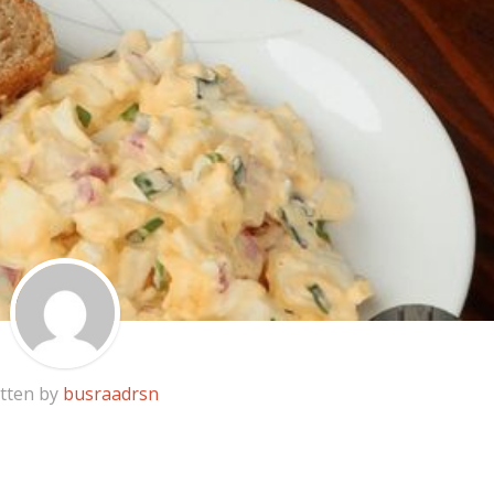
tten by
busraadrsn