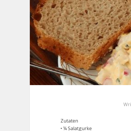
Wri
Zutaten
• ¼ Salatgurke