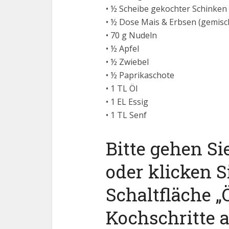
• ½ Scheibe gekochter Schinken
• ½ Dose Mais & Erbsen (gemisc
• 70 g Nudeln
• ½ Apfel
• ½ Zwiebel
• ½ Paprikaschote
• 1 TL Öl
• 1 EL Essig
• 1 TL Senf
Bitte gehen Si
oder klicken S
Schaltfläche „Ö
Kochschritte 