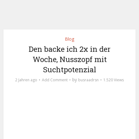
Blog
Den backe ich 2x in der
Woche, Nusszopf mit
Suchtpotenzial
by
2 Jahren ago
Add Comment
busraadrsn
1.520 Views