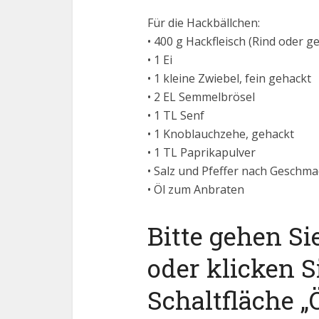
Für die Hackbällchen:
• 400 g Hackfleisch (Rind oder g
• 1 Ei
• 1 kleine Zwiebel, fein gehackt
• 2 EL Semmelbrösel
• 1 TL Senf
• 1 Knoblauchzehe, gehackt
• 1 TL Paprikapulver
• Salz und Pfeffer nach Geschma
• Öl zum Anbraten
Bitte gehen Si
oder klicken S
Schaltfläche „Ö