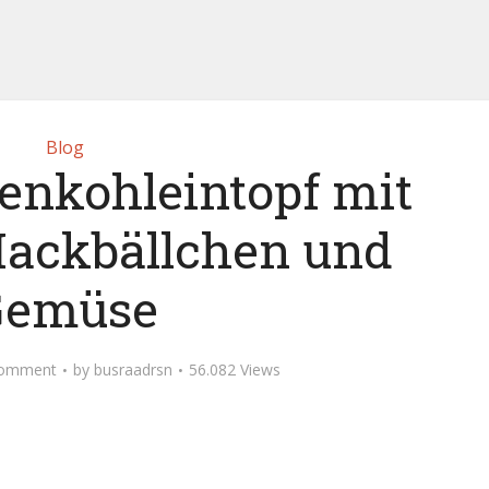
Blog
senkohleintopf mit
ackbällchen und
Gemüse
Comment
by
busraadrsn
56.082 Views