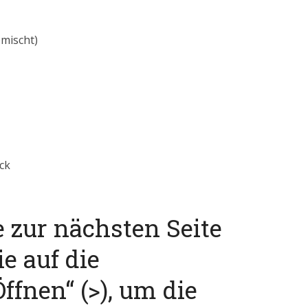
emischt)
ck
e zur nächsten Seite
ie auf die
ffnen“ (>), um die