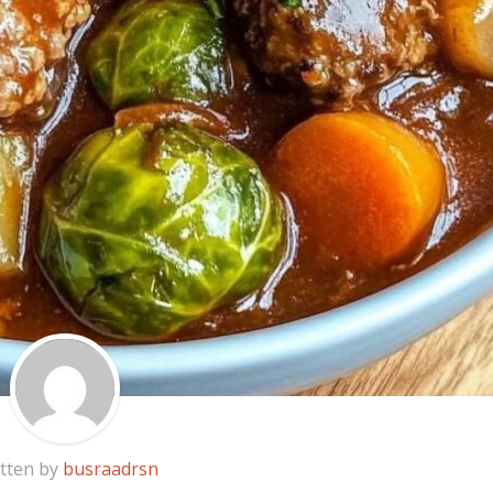
tten by
busraadrsn