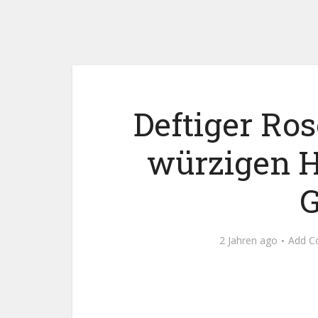
Deftiger Ro
würzigen H
2 Jahren ago
Add 