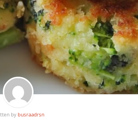
tten by
busraadrsn