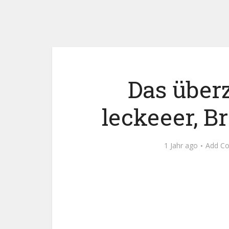
Das über
leckeeer, B
1 Jahr ago
Add C