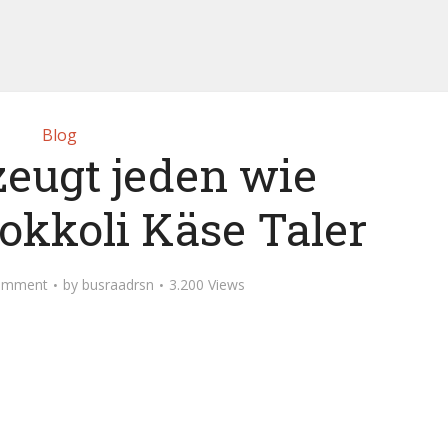
Blog
zeugt jeden wie
rokkoli Käse Taler
omment
by
busraadrsn
3.200 Views