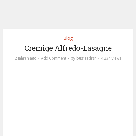
Blog
Cremige Alfredo-Lasagne
by
2 Jahren ago
Add Comment
busraadrsn
4.234 Views