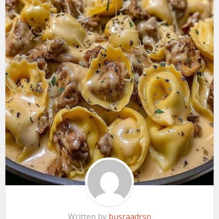
Written by
busraadrsn