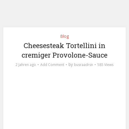
Blog
Cheesesteak Tortellini in
cremiger Provolone-Sauce
by
2 Jahren ago
Add Comment
busraadrsn
585 Views