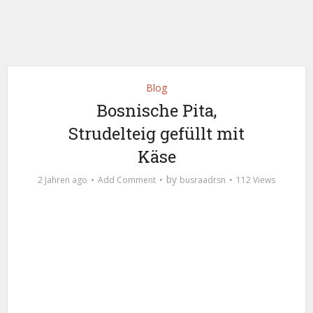
Blog
Bosnische Pita,
Strudelteig gefüllt mit
Käse
by
2 Jahren ago
Add Comment
busraadrsn
112 Views