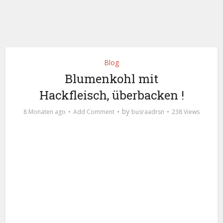
Blog
Blumenkohl mit
Hackfleisch, überbacken !
by
8 Monaten ago
Add Comment
busraadrsn
238 Views