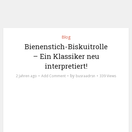
Blog
Bienenstich-Biskuitrolle
– Ein Klassiker neu
interpretiert!
by
2 Jahren ago
Add Comment
busraadrsn
339 Views