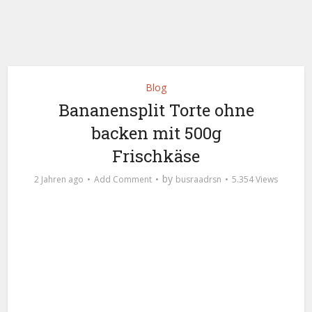
Blog
Bananensplit Torte ohne
backen mit 500g
Frischkäse
by
2 Jahren ago
Add Comment
busraadrsn
5.354 Views