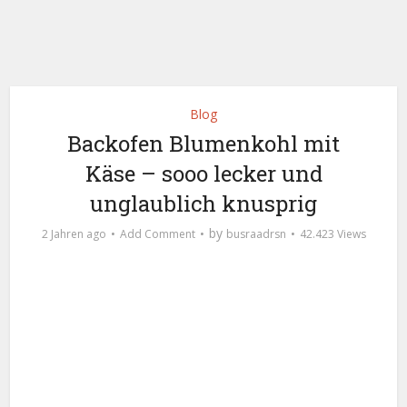
Blog
Backofen Blumenkohl mit
Käse – sooo lecker und
unglaublich knusprig
by
2 Jahren ago
Add Comment
busraadrsn
42.423 Views