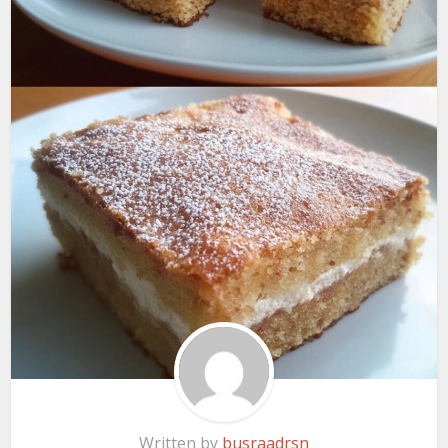
Written by
busraadrsn