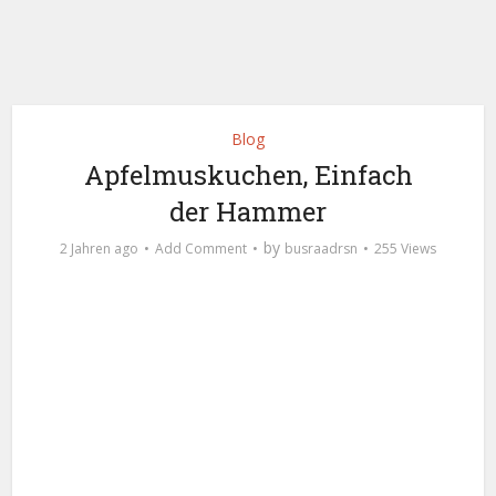
Blog
Apfelmuskuchen, Einfach
der Hammer
by
2 Jahren ago
Add Comment
busraadrsn
255 Views