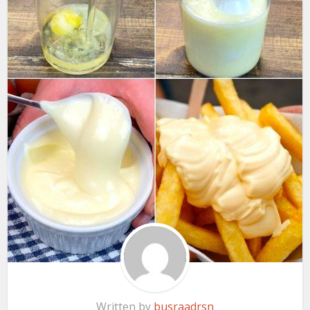
Written by
busraadrsn