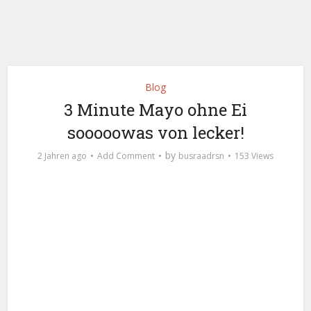
Blog
3 Minute Mayo ohne Ei
sooooowas von lecker!
by
2 Jahren ago
Add Comment
busraadrsn
153 Views